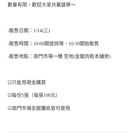
數量有限，歡迎大家共襄盛舉～
-販售日期：1/14(三)
-販售時間：10:00開放排隊、10:30開始販售
-販售地點：南門市場一樓 空地(金龍肉乾本舖旁)
☑
只能用現金購買
☑
每份5張（每張100元）
☑
南門市場全館攤商皆可使用